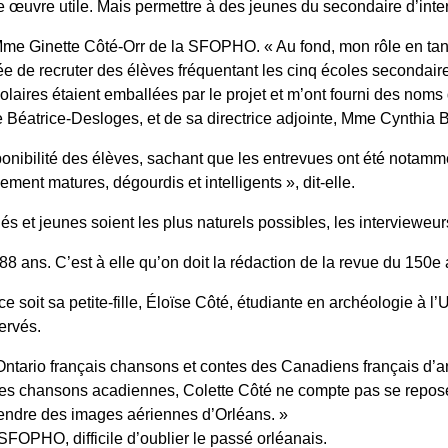
re œuvre utile. Mais permettre à des jeunes du secondaire d’inter
ar Mme Ginette Côté-Orr de la SFOPHO. « Au fond, mon rôle en t
 de recruter des élèves fréquentant les cinq écoles secondaires d
laires étaient emballées par le projet et m’ont fourni des noms 
e Béatrice-Desloges, et de sa directrice adjointe, Mme Cynthia 
onibilité des élèves, sachant que les entrevues ont été notammen
ment matures, dégourdis et intelligents », dit-elle.
 jeunes soient les plus naturels possibles, les intervieweurs e
 88 ans. C’est à elle qu’on doit la rédaction de la revue du 150
 soit sa petite-fille, Éloïse Côté, étudiante en archéologie à l’U
ervés.
Ontario français chansons et contes des Canadiens français d’ant
des chansons acadiennes, Colette Côté ne compte pas se reposer
prendre des images aériennes d’Orléans. »
SFOPHO, difficile d’oublier le passé orléanais.