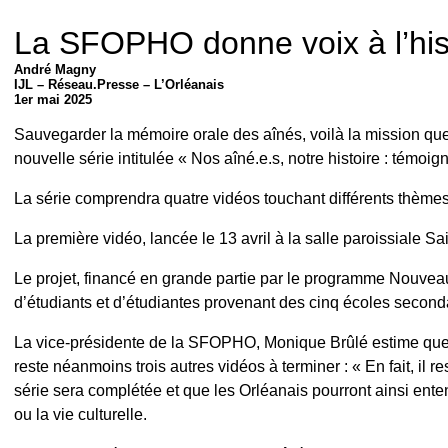
La SFOPHO donne voix à l’hist
André Magny
IJL – Réseau.Presse – L’Orléanais
1er mai 2025
Sauvegarder la mémoire orale des aînés, voilà la mission que
nouvelle série intitulée « Nos aîné.e.s, notre histoire : témo
La série comprendra quatre vidéos touchant différents thèmes 
La première vidéo, lancée le 13 avril à la salle paroissiale Sa
Le projet, financé en grande partie par le programme Nouvea
d’étudiants et d’étudiantes provenant des cinq écoles seco
La vice-présidente de la SFOPHO, Monique Brûlé estime que le 
reste néanmoins trois autres vidéos à terminer : « En fait, il r
série sera complétée et que les Orléanais pourront ainsi ente
ou la vie culturelle.