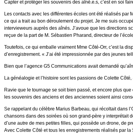
Capter et protéger les souvenirs des aîné.e.s, c’est en soi fai
Les contacts avec les différentes écoles ont été réalisés p
ce qui a trait au bon déroulement du projet. Je me suis occupée
intervieweurs auprès des aînés. J’avoue que les directions sco
reçue de la part de M. Sébastien Pharand, directeur de l’écol
Toutefois, ce qui emballe vraiment Mme Côté-Orr, c’est la disp
d’enregistrement. « J’ai été impressionnée par des jeunes telle
Bien que l’agence G5 Communications avait demandé qu’aînés et
La généalogie et l’histoire sont les passions de Colette Côté,
Ravie que le tournage se soit bien passé, et encore plus que ce
les souvenirs des anciens et des anciennes soient ainsi cons
Se rappelant du célèbre Marius Barbeau, qui récoltait dans l’
chansons dans des soirées où son grand-père y interprétait 
d’une autre de mes petites filles, qui possède un drone, de 
Avec Colette Côté et tous les enregistrements réalisés par la 