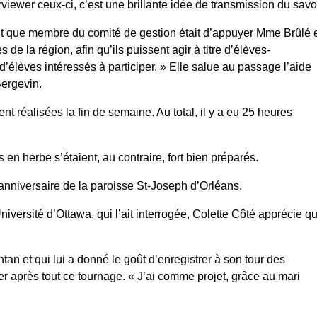
viewer ceux-ci, c’est une brillante idée de transmission du savoi
ant que membre du comité de gestion était d’appuyer Mme Brûlé 
e la région, afin qu’ils puissent agir à titre d’élèves-
d’élèves intéressés à participer. » Elle salue au passage l’aide
Bergevin.
t réalisées la fin de semaine. Au total, il y a eu 25 heures
n herbe s’étaient, au contraire, fort bien préparés.
e anniversaire de la paroisse St-Joseph d’Orléans.
niversité d’Ottawa, qui l’ait interrogée, Colette Côté apprécie q
an et qui lui a donné le goût d’enregistrer à son tour des
 après tout ce tournage. « J’ai comme projet, grâce au mari